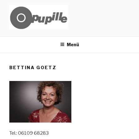
Zum
Inhalt
springen
PUPILLE
KÜNSTLERVEREINIGUNG
Menü
HANAU E.V.
BETTINA GOETZ
Tel.: 06109 68283